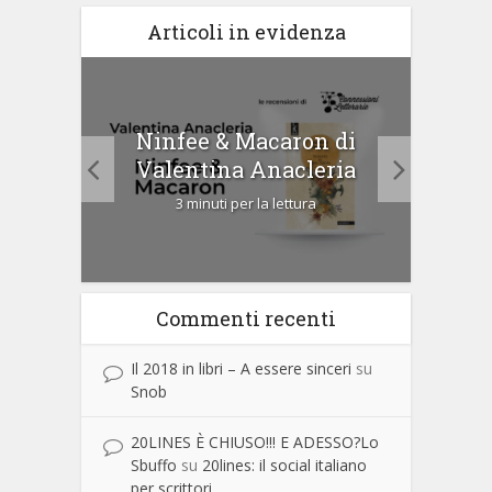
Articoli in evidenza
tà di
Ninfee & Macaron di
Cip
Valentina Anacleria
3 minuti per la lettura
Commenti recenti
Il 2018 in libri – A essere sinceri
su
Snob
20LINES È CHIUSO!!! E ADESSO?Lo
Sbuffo
su
20lines: il social italiano
per scrittori