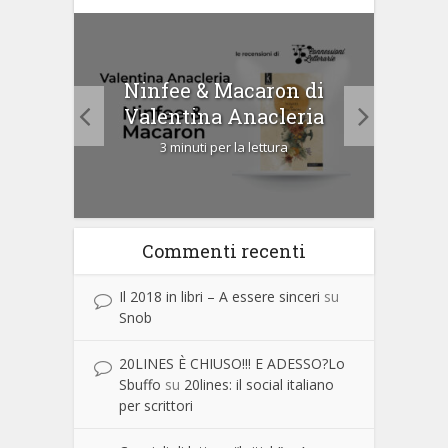
tà di
Ninfee & Macaron di
Cip
Valentina Anacleria
3 minuti per la lettura
Commenti recenti
Il 2018 in libri – A essere sinceri
su
Snob
20LINES È CHIUSO!!! E ADESSO?Lo
Sbuffo
su
20lines: il social italiano
per scrittori