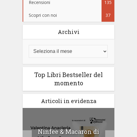
Recensioni
135
Scopri con noi
37
Archivi
Top Libri Bestseller del
momento
Articoli in evidenza
tà di
Ninfee & Macaron di
Cip