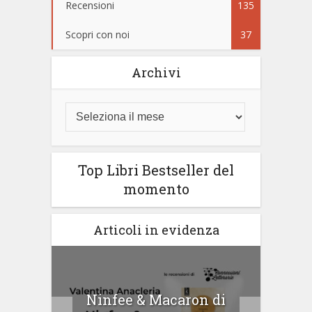
Recensioni
135
Scopri con noi
37
Archivi
Top Libri Bestseller del
momento
Articoli in evidenza
tà di
Ninfee & Macaron di
Cip