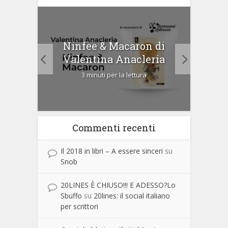
tà di
Ninfee & Macaron di
Cip
Valentina Anacleria
3 minuti per la lettura
Commenti recenti
Il 2018 in libri – A essere sinceri
su
Snob
20LINES È CHIUSO!!! E ADESSO?Lo
Sbuffo
su
20lines: il social italiano
per scrittori