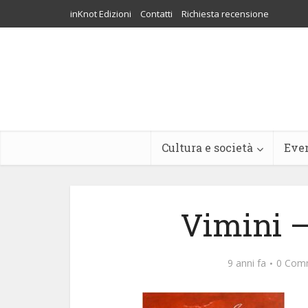
inKnot Edizioni
Contatti
Richiesta recensione
Cultura e società
Eve
Vimini –
9 anni fa
0 Com