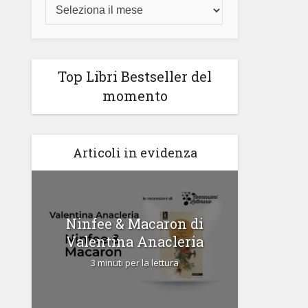
Top Libri Bestseller del
momento
Articoli in evidenza
di
Ninfee & Macaron di
Cipria
Valentina Anacleria
3 
3 minuti per la lettura