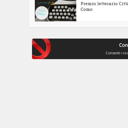
Premio letterario Citt
Como
Con
Consenti i co