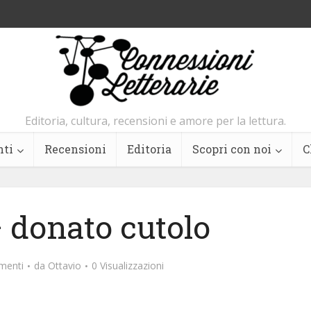
Editoria, cultura, recensioni e amore per la lettura.
nti
Recensioni
Editoria
Scopri con noi
C
 donato cutolo
menti
da
Ottavio
0 Visualizzazioni