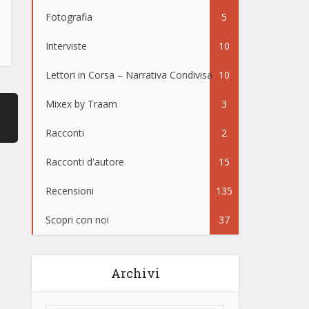
Fotografia
5
Interviste
10
Lettori in Corsa – Narrativa Condivisa
10
Mixex by Traam
3
Racconti
2
Racconti d'autore
15
Recensioni
135
Scopri con noi
37
Archivi