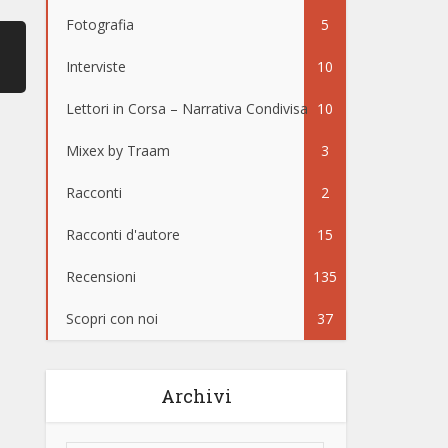
Fotografia
5
Interviste
10
Lettori in Corsa – Narrativa Condivisa
10
Mixex by Traam
3
Racconti
2
Racconti d'autore
15
Recensioni
135
Scopri con noi
37
Archivi