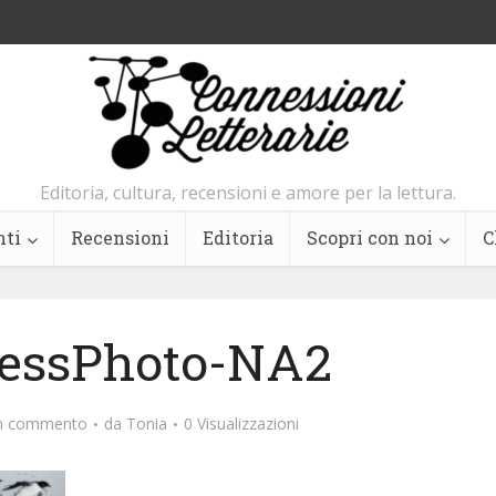
Editoria, cultura, recensioni e amore per la lettura.
nti
Recensioni
Editoria
Scopri con noi
C
essPhoto-NA2
un commento
da
Tonia
0 Visualizzazioni