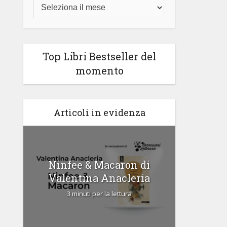
Top Libri Bestseller del
momento
Articoli in evidenza
di
Ninfee & Macaron di
Cipria
Valentina Anacleria
3 
3 minuti per la lettura