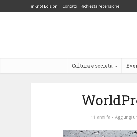
inKnot Edizioni
Contatti
Richiesta recensione
Cultura e società
Eve
WorldPr
11 anni fa
Aggiungi 