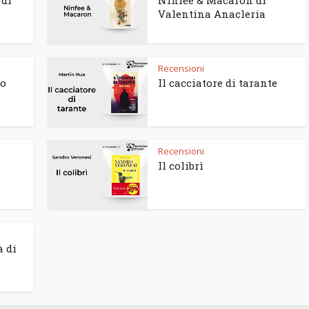
 di
Ninfee & Macaron di
Valentina Anacleria
Recensioni
to
Il cacciatore di tarante
Recensioni
Il colibrì
à di