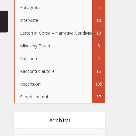
Fotografia
5
Interviste
10
Lettori in Corsa – Narrativa Condivisa
10
Mixex by Traam
3
Racconti
2
Racconti d'autore
15
Recensioni
135
Scopri con noi
37
Archivi