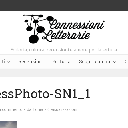
Editoria, cultura, recensioni e amore per la lettura.
nti
Recensioni
Editoria
Scopri con noi
C
ssPhoto-SN1_1
un commento
da
Tonia
0 Visualizzazioni