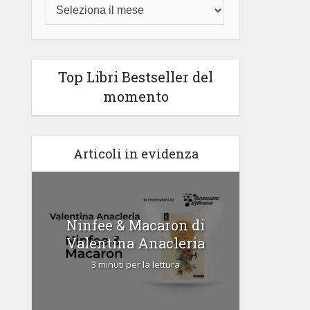
Top Libri Bestseller del
momento
Articoli in evidenza
di
Ninfee & Macaron di
Cipria
Valentina Anacleria
3 
3 minuti per la lettura