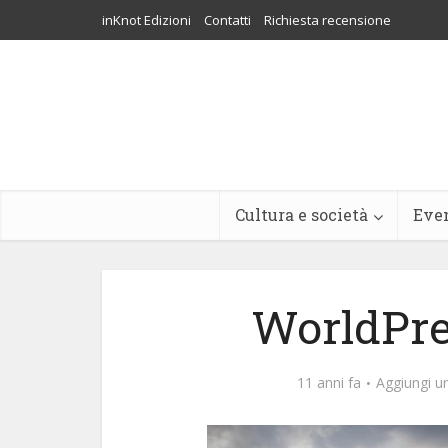
inKnot Edizioni
Contatti
Richiesta recensione
Cultura e società
Eve
WorldPre
11 anni fa
Aggiungi 