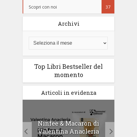
Scopri con noi
37
Archivi
Top Libri Bestseller del
momento
Articoli in evidenza
tà di
Ninfee & Macaron di
Cip
Valentina Anacleria