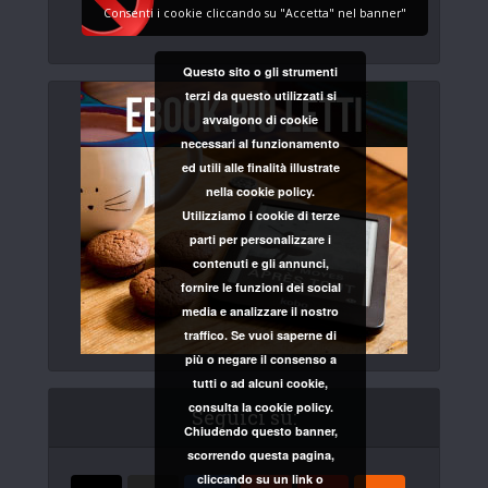
Consenti i cookie cliccando su "Accetta" nel banner"
Questo sito o gli strumenti
terzi da questo utilizzati si
avvalgono di cookie
necessari al funzionamento
ed utili alle finalità illustrate
nella cookie policy.
Utilizziamo i cookie di terze
parti per personalizzare i
contenuti e gli annunci,
fornire le funzioni dei social
media e analizzare il nostro
traffico. Se vuoi saperne di
più o negare il consenso a
tutti o ad alcuni cookie,
consulta la cookie policy.
Seguici su:
Chiudendo questo banner,
scorrendo questa pagina,
cliccando su un link o