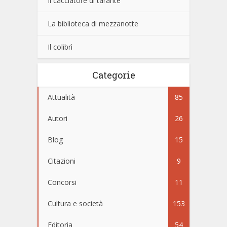
Il cacciatore di tarante
La biblioteca di mezzanotte
Il colibrì
Categorie
Attualità
85
Autori
26
Blog
15
Citazioni
9
Concorsi
11
Cultura e società
153
Editoria
54