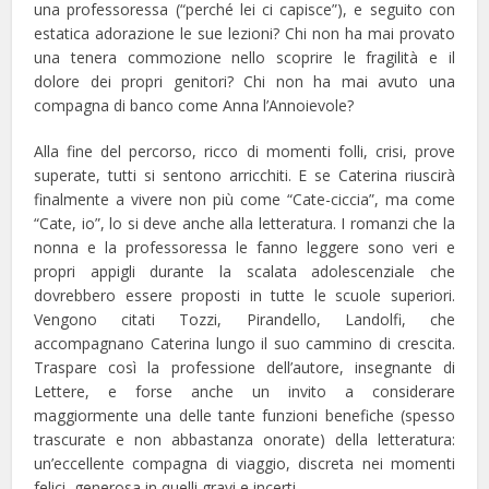
una professoressa (“perché lei ci capisce”), e seguito con
estatica adorazione le sue lezioni? Chi non ha mai provato
una tenera commozione nello scoprire le fragilità e il
dolore dei propri genitori? Chi non ha mai avuto una
compagna di banco come Anna l’Annoievole?
Alla fine del percorso, ricco di momenti folli, crisi, prove
superate, tutti si sentono arricchiti. E se Caterina riuscirà
finalmente a vivere non più come “Cate-ciccia”, ma come
“Cate, io”, lo si deve anche alla letteratura. I romanzi che la
nonna e la professoressa le fanno leggere sono veri e
propri appigli durante la scalata adolescenziale che
dovrebbero essere proposti in tutte le scuole superiori.
Vengono citati Tozzi, Pirandello, Landolfi, che
accompagnano Caterina lungo il suo cammino di crescita.
Traspare così la professione dell’autore, insegnante di
Lettere, e forse anche un invito a considerare
maggiormente una delle tante funzioni benefiche (spesso
trascurate e non abbastanza onorate) della letteratura:
un’eccellente compagna di viaggio, discreta nei momenti
felici, generosa in quelli gravi e incerti.