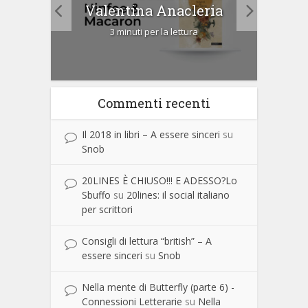
i
Cip
Valentina Anacleria
3 minuti per la lettura
Commenti recenti
Il 2018 in libri – A essere sinceri
su
Snob
20LINES È CHIUSO!!! E ADESSO?Lo
Sbuffo
su
20lines: il social italiano
per scrittori
Consigli di lettura “british” – A
essere sinceri
su
Snob
Nella mente di Butterfly (parte 6) -
Connessioni Letterarie
su
Nella