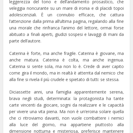
leggerezza del tono e dell’andamento prosastico, che
veleggia noncurante su un mare di ironia e di placidi topoi
adolescenziali. È un connubio efficace, che cattura
l’attenzione dalla prima all’ultima pagina, regalando alla fine
una morale che rinfranca l’animo del lettore, ormai forse
abituato a finali aperti, giudizi sospesi e lavaggi di mani da
parte dell’autore.
Caterina è forte, ma anche fragile. Caterina è giovane, ma
anche matura. Caterina è colta, ma anche ingenua.
Caterina si sente sola, ma non lo è. Crede di aver capito
come gira il mondo, ma in realtà è atterrita dal nemico che
alla fine si rivela il più crudele e spietato di tutti: se stessa.
Diciassette anni, una famiglia apparentemente serena,
brava negli studi, determinata: la protagonista ha tante
carte vincenti da giocare, sogni da realizzare e le capacità
per vivere una vita piena. Ma non è un’eroina solare quella
che ci ritroviamo davanti, non vuole combattere i nemici
alla luce del giorno, ma appartiene piuttosto alla
dimensione notturna e misteriosa, preferisce mantenere