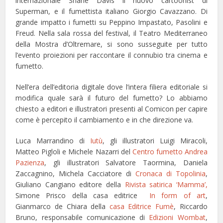
internazionale Shane Davis il nuovo cartoonist di
Superman, e il fumettista italiano Giorgio Cavazzano. Di
grande impatto i fumetti su Peppino Impastato, Pasolini e
Freud. Nella sala rossa del festival, il Teatro Mediterraneo
della Mostra d’Oltremare, si sono susseguite per tutto
l’evento proiezioni per raccontare il connubio tra cinema e
fumetto.
Nell’era dell’editoria digitale dove l’intera filiera editoriale si
modifica quale sarà il futuro del fumetto? Lo abbiamo
chiesto a editori e illustratori presenti al Comicon per capire
come è percepito il cambiamento e in che direzione va.
Luca Marrandino di
Iutù
, gli illustratori Luigi Miracoli,
Matteo Pigloli e Michele Nazarri del
Centro fumetto Andrea
Pazienza
, gli illustratori Salvatore Taormina, Daniela
Zaccagnino, Michela Cacciatore di
Cronaca di Topolinia
,
Giuliano Cangiano editore della
Rivista satirica ‘Mamma’,
Simone Prisco della casa editrice
In form of art
,
Gianmarco de Chiara della
casa Editrice Fumè
, Riccardo
Bruno, responsabile comunicazione di
Edizioni Wombat
,