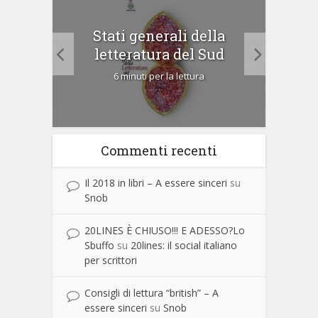
le di
Stati generali della
 Como
letteratura del Sud
6 minuti per la lettura
Commenti recenti
Il 2018 in libri – A essere sinceri
su
Snob
20LINES È CHIUSO!!! E ADESSO?Lo
Sbuffo
su
20lines: il social italiano
per scrittori
Consigli di lettura “british” – A
essere sinceri
su
Snob