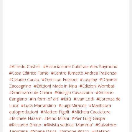
Alfredo Castelli
Associazione Culturale Alex Raymond
Casa Editrice Fumè
Centro fumetto Andrea Pazienza
Claudio Curcio
Comicon Edizioni
cosplay
Daniela
Zaccagnino
Edizioni Made in Kina
Edizioni Wombat
Gianmarco de Chiara
Giorgio Cavazzano
Giuliano
Cangiano
In form of art
Iutù
Ivan Lodi
Lorenza de
Luca
Luca Marrandino
Luigi Miracoli
Manticora
autoproduzioni
Matteo Pigoli
Michela Cacciatore
Michele Nazarri
Mino Milani
Pier Luigi Gaspa
Riccardo Bruno
Rivista satirica 'Mamma'
Salvatore
Taormina
Shane Davis
Simone Prisco
Stefano