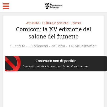
Attualità
Cultura e società
Eventi
•
•
Comicon: la XV edizione del
salone del fumetto
13 anni fa
0 Commenti
da
Tonia
140 Visualizzazioni
Contenuto non disponibile
Consenti i cookie cliccando su "Accetta" nel banner"