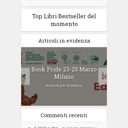
Top Libri Bestseller del
momento
Articoli in evidenza
Book Pride 23-25 Marzo
T
16
Milano
ed
4 minuti per la lettura
Commenti recenti