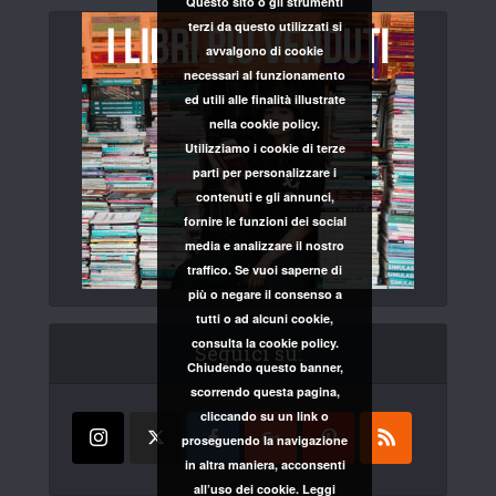
Questo sito o gli strumenti
terzi da questo utilizzati si
avvalgono di cookie
necessari al funzionamento
ed utili alle finalità illustrate
nella cookie policy.
Utilizziamo i cookie di terze
parti per personalizzare i
contenuti e gli annunci,
fornire le funzioni dei social
media e analizzare il nostro
traffico. Se vuoi saperne di
più o negare il consenso a
tutti o ad alcuni cookie,
consulta la cookie policy.
Seguici su:
Chiudendo questo banner,
scorrendo questa pagina,
cliccando su un link o
proseguendo la navigazione
in altra maniera, acconsenti
all’uso dei cookie.
Leggi