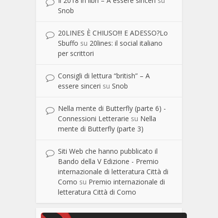
Il 2018 in libri – A essere sinceri
su
Snob
20LINES È CHIUSO!!! E ADESSO?Lo
Sbuffo
su
20lines: il social italiano
per scrittori
Consigli di lettura “british” – A
essere sinceri
su
Snob
Nella mente di Butterfly (parte 6) -
Connessioni Letterarie
su
Nella
mente di Butterfly (parte 3)
Siti Web che hanno pubblicato il
Bando della V Edizione - Premio
internazionale di letteratura Città di
Como
su
Premio internazionale di
letteratura Città di Como