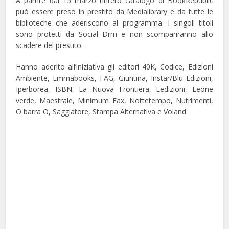
A partire dal 15 marzo l’intero catalogo di BookRepublic
può essere preso in prestito da Medialibrary e da tutte le
biblioteche che aderiscono al programma. I singoli titoli
sono protetti da Social Drm e non scompariranno allo
scadere del prestito.
Hanno aderito all’iniziativa gli editori 40K, Codice, Edizioni
Ambiente, Emmabooks, FAG, Giuntina, Instar/Blu Edizioni,
Iperborea, ISBN, La Nuova Frontiera, Ledizioni, Leone
verde, Maestrale, Minimum Fax, Nottetempo, Nutrimenti,
O barra O, Saggiatore, Stampa Alternativa e Voland.