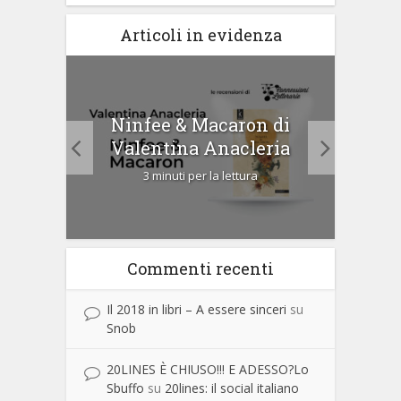
Articoli in evidenza
Ninfee & Macaron di
i
Cip
Valentina Anacleria
3 minuti per la lettura
Commenti recenti
Il 2018 in libri – A essere sinceri
su
Snob
20LINES È CHIUSO!!! E ADESSO?Lo
Sbuffo
su
20lines: il social italiano