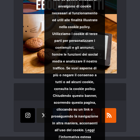
avvalgono di cookie
necessari al funzionamento
ed utili alle finalità illustrate
nella cookie policy.
Utilizziamo i cookie di terze
parti per personalizzare i
contenuti e gli annunci,
fornire le funzioni dei social
media e analizzare il nostro
traffico. Se vuoi saperne di
più o negare il consenso a
tutti o ad alcuni cookie,
consulta la cookie policy.
Seguici su:
Chiudendo questo banner,
scorrendo questa pagina,
cliccando su un link o
proseguendo la navigazione
in altra maniera, acconsenti
all’uso dei cookie.
Leggi
l'informativa estesa