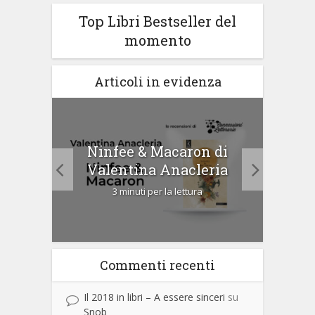
Top Libri Bestseller del
momento
Articoli in evidenza
Ninfee & Macaron di
i
Cip
Valentina Anacleria
3 minuti per la lettura
Commenti recenti
Il 2018 in libri – A essere sinceri
su
Snob