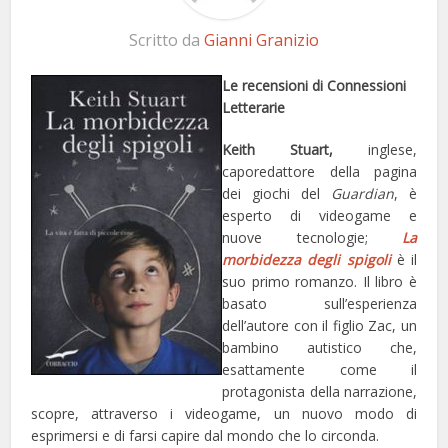
Scritto da
Gianni Granizio
Le recensioni di Connessioni
Letterarie
Keith Stuart
,
inglese,
caporedattore della pagina
dei giochi del
Guardian
, è
esperto di videogame e
nuove tecnologie;
La
morbidezza degli spigoli
è il
suo primo romanzo. Il libro è
basato sull’esperienza
dell’autore con il figlio Zac, un
bambino autistico che,
esattamente come il
protagonista della narrazione,
scopre, attraverso i videogame, un nuovo modo di
esprimersi e di farsi capire dal mondo che lo circonda.