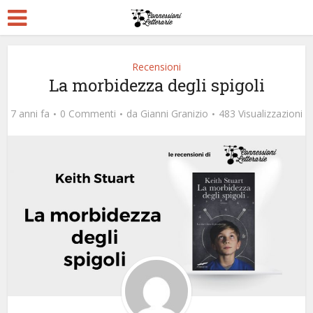
Recensioni
La morbidezza degli spigoli
7 anni fa
0 Commenti
da
Gianni Granizio
483 Visualizzazioni