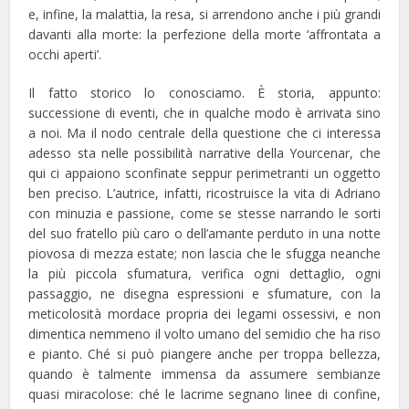
e, infine, la malattia, la resa, si arrendono anche i più grandi
davanti alla morte: la perfezione della morte ‘affrontata a
occhi aperti’.
Il fatto storico lo conosciamo. È storia, appunto:
successione di eventi, che in qualche modo è arrivata sino
a noi. Ma il nodo centrale della questione che ci interessa
adesso sta nelle possibilità narrative della Yourcenar, che
qui ci appaiono sconfinate seppur perimetranti un oggetto
ben preciso. L’autrice, infatti, ricostruisce la vita di Adriano
con minuzia e passione, come se stesse narrando le sorti
del suo fratello più caro o dell’amante perduto in una notte
piovosa di mezza estate; non lascia che le sfugga neanche
la più piccola sfumatura, verifica ogni dettaglio, ogni
passaggio, ne disegna espressioni e sfumature, con la
meticolosità mordace propria dei legami ossessivi, e non
dimentica nemmeno il volto umano del semidio che ha riso
e pianto. Ché si può piangere anche per troppa bellezza,
quando è talmente immensa da assumere sembianze
quasi miracolose: ché le lacrime segnano linee di confine,