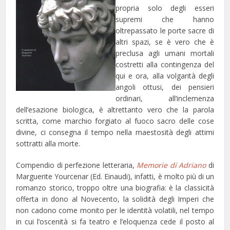
propria solo degli esseri
supremi che hanno
oltrepassato le porte sacre di
altri spazi, se è vero che è
preclusa agli umani mortali
costretti alla contingenza del
qui e ora, alla volgarità degli
angoli ottusi, dei pensieri
ordinari, all’inclemenza
dell’esazione biologica, è altrettanto vero che la parola
scritta, come marchio forgiato al fuoco sacro delle cose
divine, ci consegna il tempo nella maestosità degli attimi
sottratti alla morte.
Compendio di perfezione letteraria,
Memorie di Adriano
di
Marguerite Yourcenar (Ed. Einaudi), infatti, è molto più di un
romanzo storico, troppo oltre una biografia: è la classicità
offerta in dono al Novecento, la solidità degli Imperi che
non cadono come monito per le identità volatili, nel tempo
in cui l’oscenità si fa teatro e l’eloquenza cede il posto al