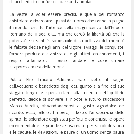
chiacchiericcio confuso di passanti annoiati.
La veste, a voler essere precisi, è quella del romanzo
epistolare e ripercorre i passi dell’uomo che tenne in pugno
il mondo, che fu l’artefice della magnificenza dell’Impero
Romano del II sec. d.C., ma che cercò ‘la libertà più che la
potenza’ e si sentì ‘responsabile della bellezza del mondo’:
le falcate decise negli anni del vigore, i viaggi, le conquiste,
l’amore perduto e divinizzato, e gli ultimi tentennamenti, il
respiro affannato, il lasciar andare le cose umane
all’approssimarsi della morte.
Publio Elio Traiano Adriano, nato sotto il segno
dell’Acquario e benedetto dagli dei, giunto alla fine del suo
viaggio lungo e spettacolare alla ricerca dell’equilibrio
perfetto, decide di scrivere al nipote e futuro successore
Marco Aurelio, abbandonandosi al gusto agrodolce del
ricordo: ecco, allora, l’Impero, il fasto, l’aristocrazia dello
spirito, lo splendore degli stati perfetti e conchiusi, le opere
monumentali e le grandezze osannate per secoli di storia;
e le cadute, le deviazioni, le paure di un uomo senza paura;