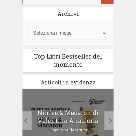
Archivi
Top Libri Bestseller del
momento
Articoli in evidenza
Ninfee & Macaron di
i
Cip
Valentina Anacleria
3 minuti per la lettura