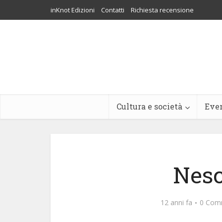
inKnot Edizioni
Contatti
Richiesta recensione
Cultura e società
Eve
Nesc
12 anni fa
0 Com