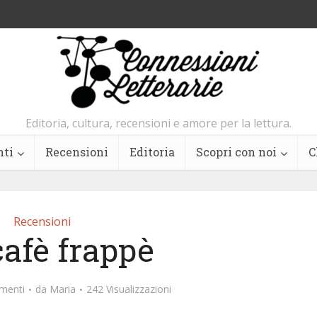
Editoria, cultura, recensioni e amore per la lettura.
nti
Recensioni
Editoria
Scopri con noi
C
Recensioni
afè frappè
menti
da
Maria
242 Visualizzazioni