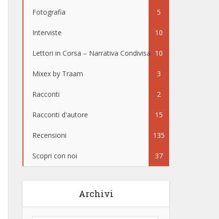
Fotografia
5
Interviste
10
Lettori in Corsa – Narrativa Condivisa
10
Mixex by Traam
3
Racconti
2
Racconti d'autore
15
Recensioni
135
Scopri con noi
37
Archivi