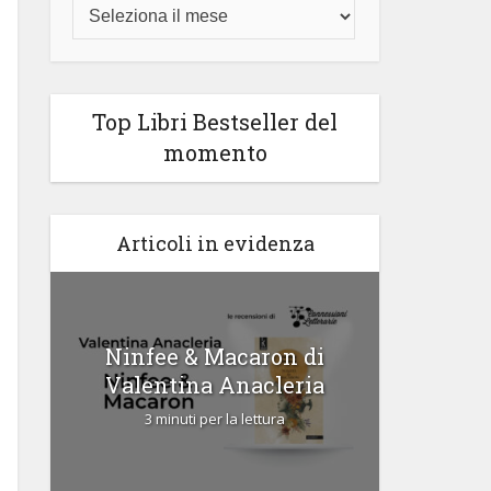
Top Libri Bestseller del
momento
Articoli in evidenza
Ninfee & Macaron di
Cipria
Valentina Anacleria
3 
3 minuti per la lettura