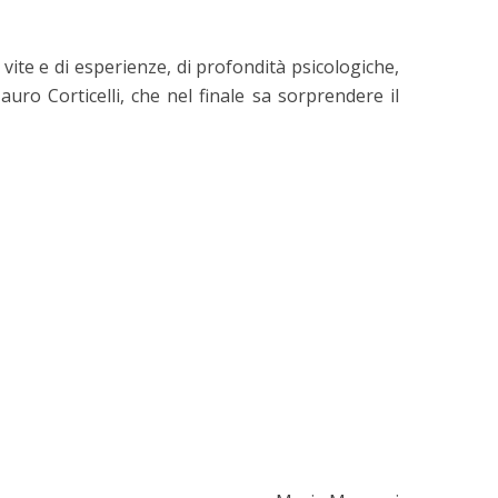
 vite e di esperienze, di profondità psicologiche,
auro Corticelli, che nel finale sa sorprendere il
Il colibrì
Il piano dei conti
inuti per la lettura
7 minuti per la lettura