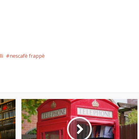
li
nescafè frappè