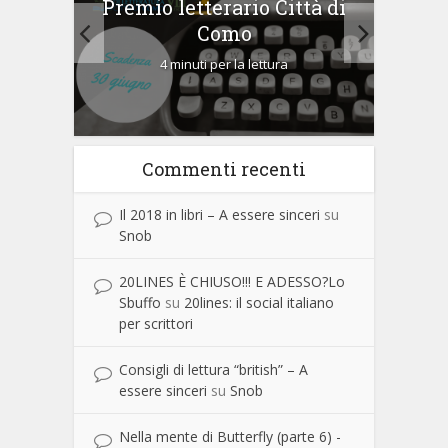
rino
Premio letterario Città di
Premi
Como
4 minuti per la lettura
Commenti recenti
Il 2018 in libri – A essere sinceri
su
Snob
20LINES È CHIUSO!!! E ADESSO?Lo
Sbuffo
su
20lines: il social italiano
per scrittori
Consigli di lettura “british” – A
essere sinceri
su
Snob
Nella mente di Butterfly (parte 6) -