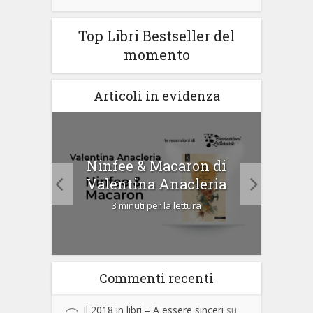
Top Libri Bestseller del
momento
Articoli in evidenza
tà di
Ninfee & Macaron di
Cip
Valentina Anacleria
3 minuti per la lettura
Commenti recenti
Il 2018 in libri – A essere sinceri
su