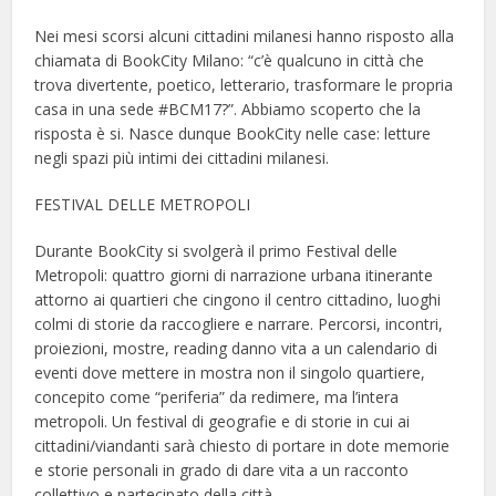
Nei mesi scorsi alcuni cittadini milanesi hanno risposto alla
chiamata di BookCity Milano: “c’è qualcuno in città che
trova divertente, poetico, letterario, trasformare le propria
casa in una sede #BCM17?”. Abbiamo scoperto che la
risposta è si. Nasce dunque BookCity nelle case: letture
negli spazi più intimi dei cittadini milanesi.
FESTIVAL DELLE METROPOLI
Durante BookCity si svolgerà il primo Festival delle
Metropoli: quattro giorni di narrazione urbana itinerante
attorno ai quartieri che cingono il centro cittadino, luoghi
colmi di storie da raccogliere e narrare. Percorsi, incontri,
proiezioni, mostre, reading danno vita a un calendario di
eventi dove mettere in mostra non il singolo quartiere,
concepito come “periferia” da redimere, ma l’intera
metropoli. Un festival di geografie e di storie in cui ai
cittadini/viandanti sarà chiesto di portare in dote memorie
e storie personali in grado di dare vita a un racconto
collettivo e partecipato della città.