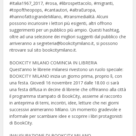
#Italia1967_2017, #rosa, #librospettacolo, #migranti,
#topoftheopops, #cantautori, #altraEuropa,
#hannofattograndeMilano, #transmedialità. Alcuni
possono incuriosire i lettori più esigenti, altri offrono
suggerimenti per un pubblico più ampio. Questi hashtag,
oltre ad una selezione dei migliori suggeriti dal pubblico che
arriveranno a segreteria@bookcitymilano.it, si possono
ritrovare sul sito bookcitymilano.it.
BOOKCITY MILANO COMINCIA IN LIBRERIA
Quest’anno le librerie milanesi rivestono un ruolo speciale:
BOOKCITY MILANO inizia un giorno prima, proprio lì, con
una festa. Giovedì 16 novembre 2017 dalle 18.00 ci sarà
una festa diffusa in decine di librerie che offriranno alla città
il programma stampato di BookCity, assieme al racconto
in anteprima di temi, incontri, idee, letture che nei giorni
successivi animeranno Milano. Un momento gradevole e
informale per scambiare idee e scoprire i libri protagonisti
di BookCity.
INAUGURAZIONE DI BOOKCITY MILANO