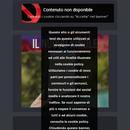
Contenuto non disponibile
Consenti i cookie cliccando su "Accetta" nel banner"
Questo sito o gli strumenti
terzi da questo utilizzati si
avvalgono di cookie
necessari al funzionamento
ed utili alle finalità illustrate
nella cookie policy.
Utilizziamo i cookie di terze
parti per personalizzare i
contenuti e gli annunci,
fornire le funzioni dei social
media e analizzare il nostro
traffico. Se vuoi saperne di
più o negare il consenso a
tutti o ad alcuni cookie,
consulta la cookie policy.
Seguici su:
Chiudendo questo banner,