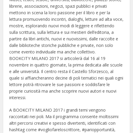
librerie, associazioni, negozi, spazi pubblici e privati
mettono in scena la loro passione per il libro e per la
lettura promuovendo incontri, dialoghi, letture ad alta voce,
mostre, esplorando nuovi modi di leggere e riflettendo
sulla scrittura, sulla lettura e sui mestieri dell’editoria, a
partire da libri antichi, nuovi e nuovissimi, dalle raccolte e
dalle biblioteche storiche pubbliche e private, non solo
come evento individuale ma anche collettivo.
BOOKCITY MILANO 2017 si articolerà dal 16 al 19
novembre in quattro giornate, la prima dedicata alle scuole
e alle università. Il centro resta il Castello Sforzesco, al
quale si affiancheranno decine di poli tematici nei quali ogni
lettore potrà ritrovare le sue passioni e soddisfare le
proprie curiosità ma anche scoprire nuovi autori e nuovi
interessi.
A BOOKCITY MILANO 2017 i grandi temi vengono
raccontati nei poli. Ma il programma consente moltissimi
altri percorsi creativi e spesso divertenti, identificati con
hashtag come #vogliofareloscrittore, #pariopportunità,