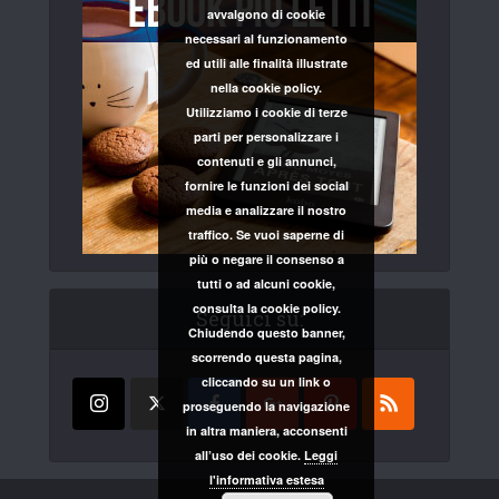
avvalgono di cookie
necessari al funzionamento
ed utili alle finalità illustrate
nella cookie policy.
Utilizziamo i cookie di terze
parti per personalizzare i
contenuti e gli annunci,
fornire le funzioni dei social
media e analizzare il nostro
traffico. Se vuoi saperne di
più o negare il consenso a
tutti o ad alcuni cookie,
consulta la cookie policy.
Seguici su:
Chiudendo questo banner,
scorrendo questa pagina,
cliccando su un link o
proseguendo la navigazione
in altra maniera, acconsenti
all’uso dei cookie.
Leggi
l'informativa estesa