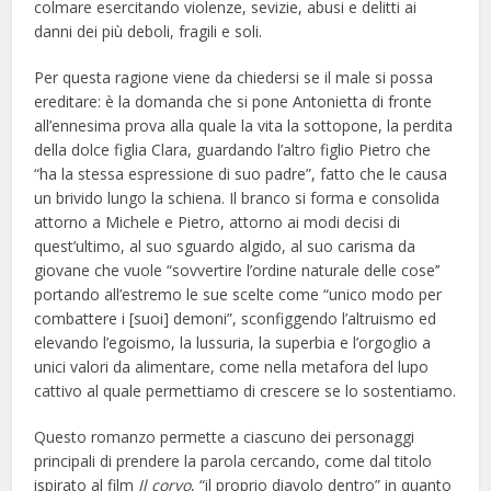
colmare esercitando violenze, sevizie, abusi e delitti ai
danni dei più deboli, fragili e soli.
Per questa ragione viene da chiedersi se il male si possa
ereditare: è la domanda che si pone Antonietta di fronte
all’ennesima prova alla quale la vita la sottopone, la perdita
della dolce figlia Clara, guardando l’altro figlio Pietro che
“ha la stessa espressione di suo padre”, fatto che le causa
un brivido lungo la schiena. Il branco si forma e consolida
attorno a Michele e Pietro, attorno ai modi decisi di
quest’ultimo, al suo sguardo algido, al suo carisma da
giovane che vuole “sovvertire l’ordine naturale delle cose’’
portando all’estremo le sue scelte come “unico modo per
combattere i [suoi] demoni”, sconfiggendo l’altruismo ed
elevando l’egoismo, la lussuria, la superbia e l’orgoglio a
unici valori da alimentare, come nella metafora del lupo
cattivo al quale permettiamo di crescere se lo sostentiamo.
Questo romanzo permette a ciascuno dei personaggi
principali di prendere la parola cercando, come dal titolo
ispirato al film
Il corvo
, “il proprio diavolo dentro” in quanto