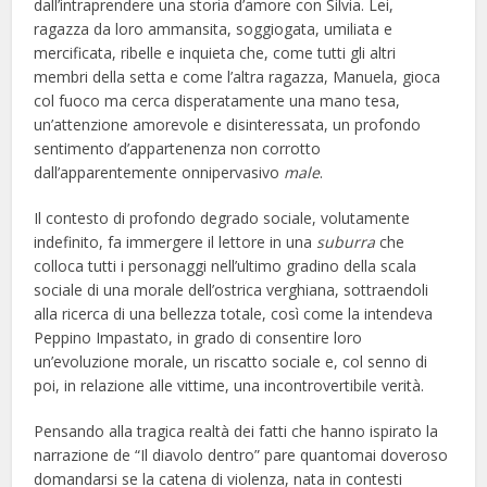
dall’intraprendere una storia d’amore con Silvia. Lei,
ragazza da loro ammansita, soggiogata, umiliata e
mercificata, ribelle e inquieta che, come tutti gli altri
membri della setta e come l’altra ragazza, Manuela, gioca
col fuoco ma cerca disperatamente una mano tesa,
un’attenzione amorevole e disinteressata, un profondo
sentimento d’appartenenza non corrotto
dall’apparentemente onnipervasivo
male
.
Il contesto di profondo degrado sociale, volutamente
indefinito, fa immergere il lettore in una
suburra
che
colloca tutti i personaggi nell’ultimo gradino della scala
sociale di una morale dell’ostrica verghiana, sottraendoli
alla ricerca di una bellezza totale, così come la intendeva
Peppino Impastato, in grado di consentire loro
un’evoluzione morale, un riscatto sociale e, col senno di
poi, in relazione alle vittime, una incontrovertibile verità.
Pensando alla tragica realtà dei fatti che hanno ispirato la
narrazione de “Il diavolo dentro” pare quantomai doveroso
domandarsi se la catena di violenza, nata in contesti