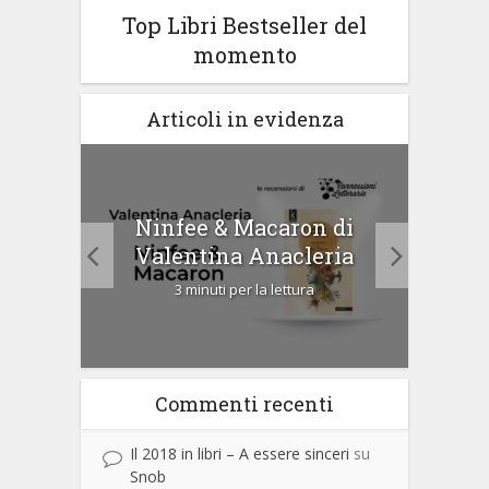
Top Libri Bestseller del
momento
Articoli in evidenza
Ninfee & Macaron di
i
Cip
Valentina Anacleria
3 minuti per la lettura
Commenti recenti
Il 2018 in libri – A essere sinceri
su
Snob