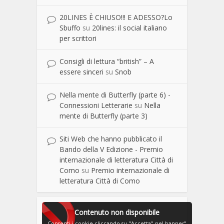
20LINES È CHIUSO!!! E ADESSO?Lo
Sbuffo
su
20lines: il social italiano
per scrittori
Consigli di lettura “british” – A
essere sinceri
su
Snob
Nella mente di Butterfly (parte 6) -
Connessioni Letterarie
su
Nella
mente di Butterfly (parte 3)
Siti Web che hanno pubblicato il
Bando della V Edizione - Premio
internazionale di letteratura Città di
Como
su
Premio internazionale di
letteratura Città di Como
Contenuto non disponibile
Consenti i cookie cliccando su "Accetta" nel banner"