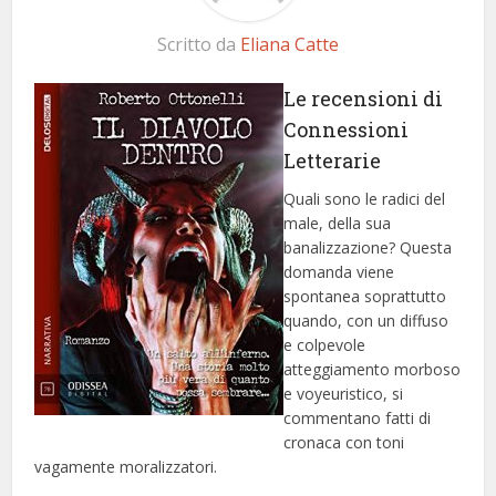
Scritto da
Eliana Catte
Le recensioni di
Connessioni
Letterarie
Quali sono le radici del
male, della sua
banalizzazione? Questa
domanda viene
spontanea soprattutto
quando, con un diffuso
e colpevole
atteggiamento morboso
e voyeuristico, si
commentano fatti di
cronaca con toni
vagamente moralizzatori.