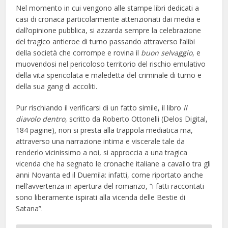
Nel momento in cui vengono alle stampe libri dedicati a
casi di cronaca particolarmente attenzionati dai media e
dall’opinione pubblica, si azzarda sempre la celebrazione
del tragico antieroe di turno passando attraverso l’alibi
della società che corrompe e rovina il
buon selvaggio
,
e
muovendosi nel pericoloso territorio del rischio emulativo
della vita spericolata e maledetta del criminale di turno e
della sua gang di accoliti.
Pur rischiando il verificarsi di un fatto simile, il libro
Il
diavolo dentro
, scritto da Roberto Ottonelli (Delos Digital,
184 pagine), non si presta alla trappola mediatica ma,
attraverso una narrazione intima e viscerale tale da
renderlo vicinissimo a noi, si approccia a una tragica
vicenda che ha segnato le cronache italiane a cavallo tra gli
anni Novanta ed il Duemila: infatti, come riportato anche
nell’avvertenza in apertura del romanzo, “i fatti raccontati
sono liberamente ispirati alla vicenda delle Bestie di
Satana”.