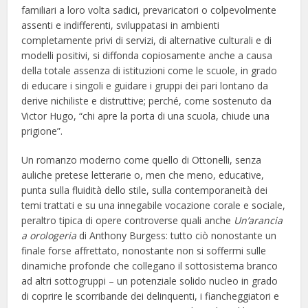
familiari a loro volta sadici, prevaricatori o colpevolmente
assenti e indifferenti, sviluppatasi in ambienti
completamente privi di servizi, di alternative culturali e di
modelli positivi, si diffonda copiosamente anche a causa
della totale assenza di istituzioni come le scuole, in grado
di educare i singoli e guidare i gruppi dei pari lontano da
derive nichiliste e distruttive; perché, come sostenuto da
Victor Hugo, “chi apre la porta di una scuola, chiude una
prigione”.
Un romanzo moderno come quello di Ottonelli, senza
auliche pretese letterarie o, men che meno, educative,
punta sulla fluidità dello stile, sulla contemporaneità dei
temi trattati e su una innegabile vocazione corale e sociale,
peraltro tipica di opere controverse quali anche
Un’arancia
a orologeria
di Anthony Burgess: tutto ciò nonostante un
finale forse affrettato, nonostante non si soffermi sulle
dinamiche profonde che collegano il sottosistema branco
ad altri sottogruppi – un potenziale solido nucleo in grado
di coprire le scorribande dei delinquenti, i fiancheggiatori e