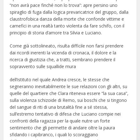
“non avrà pace finché non lo trova”: apre persino uno
spiraglio di fuga dalla logica prevaricatrice del gruppo, dalla
claustrofobica danza della morte che confonde vittime e
carnefici in una realtà tanto violenta da fare schifo, con il
principio di storia d’amore tra Silvia e Luciano.
Come già sottolineato, risulta difficile non farsi prendere
dai ricordi inerenti la vicenda di cronaca, il dolore e la
ricerca di giustizia che, a tratti, sembrano prendere il
sopravvento sulle squallide mura
dell’istituto nel quale Andrea cresce, le stesse che
segneranno inevitabilmente le sue relazioni con gli altri, su
quelle del quartiere che Clara riteneva essere “la sua casa”,
sulla violenza schizoide di Remo, sui boschi che si tingono
del sangue di riti di una brutalità fine a sé stessa,
sull’estremo tentativo di difesa che Luciano compie nei
confronti della ragazza per la quale nutre un forte
sentimento che gli permette di andare oltre la paura
sfidando i capibranco, i quali lo scoraggiano