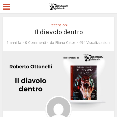
Recensioni
Il diavolo dentro
9 anni fa
0 Commenti
da
Eliana Catte
494 Visualizzazioni