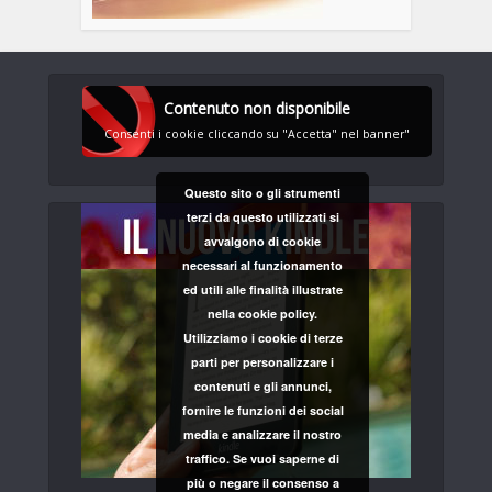
Contenuto non disponibile
Consenti i cookie cliccando su "Accetta" nel banner"
Questo sito o gli strumenti
terzi da questo utilizzati si
avvalgono di cookie
necessari al funzionamento
ed utili alle finalità illustrate
nella cookie policy.
Utilizziamo i cookie di terze
parti per personalizzare i
contenuti e gli annunci,
fornire le funzioni dei social
media e analizzare il nostro
traffico. Se vuoi saperne di
più o negare il consenso a