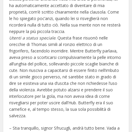
ha automaticamente accettato di diventare di mia
proprietà, com’è scritto chiaramente nella clausola. Come
le ho spiegato poc’anzi, quando lei si risveglierà non
ricorderà nulla di tutto ciò. Nella sua mente non ne resterà
neppure la più piccola traccia.
Utenti a status speciale
. Questa frase risuonò nelle
orecchie di Thomas simili al ronzio elettrico di un
frigorifero, facendolo inorridire. Mentre Butterfly parlava,
aveva preso a scorticarsi compulsivamente la pelle intorno
all’unghia del pollice, sollevando piccole scaglie bianche di
cute. Non riusciva a capacitarsi di essere finito nell’imbuto
di un simile gioco perverso, né sarebbe stato in grado di
dire se esisteva una via d’uscita che non richiedesse l’uso
della violenza. Avrebbe potuto alzarsi e prendere il suo
interlocutore per la gola, ma non aveva idea di come
risvegliarsi per poter uscire dall’Hub. Butterfly era il suo
carnefice e, al tempo stesso, la sua sola possibilità di
salvezza.
– Stia tranquillo, signor Sfrucugli, andrà tutto bene. Vada a