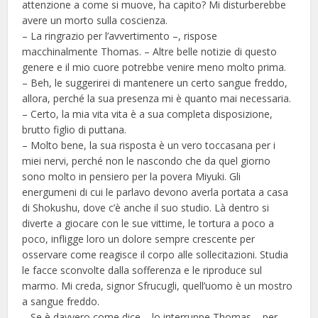
attenzione a come si muove, ha capito? Mi disturberebbe
avere un morto sulla coscienza.
– La ringrazio per l’avvertimento –, rispose
macchinalmente Thomas. – Altre belle notizie di questo
genere e il mio cuore potrebbe venire meno molto prima.
– Beh, le suggerirei di mantenere un certo sangue freddo,
allora, perché la sua presenza mi è quanto mai necessaria.
– Certo, la mia vita vita è a sua completa disposizione,
brutto figlio di puttana.
– Molto bene, la sua risposta è un vero toccasana per i
miei nervi, perché non le nascondo che da quel giorno
sono molto in pensiero per la povera Miyuki. Gli
energumeni di cui le parlavo devono averla portata a casa
di Shokushu, dove c’è anche il suo studio. Là dentro si
diverte a giocare con le sue vittime, le tortura a poco a
poco, infligge loro un dolore sempre crescente per
osservare come reagisce il corpo alle sollecitazioni. Studia
le facce sconvolte dalla sofferenza e le riproduce sul
marmo. Mi creda, signor Sfrucugli, quell’uomo è un mostro
a sangue freddo.
– Se è davvero come dice – lo interruppe Thomas – per