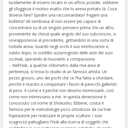
lucidamente di essersi recato in un ufficio postale, sebbene
gli sfuggisse il motivo esatto che lo aveva portato là. Cosa
doveva fare? Spedire una raccomandata? Pagare una
bolletta? Gli sembrava di non essere più capace di
concentrarsi su di un singolo pensiero prima che un altro,
proveniente da chissà quale angolo del suo subconscio, si
sovrapponesse al precedente, gettandolo in una sorta di
torbida ansia. Guardò negli occhi il suo interlocutore e,
subito dopo, lo scintillio azzurrognolo delle aste dei suoi
occhiali, sperando di muoverlo a compassione.
– Nell’Hub, a qualche chilometro dalla mia area di
pertinenza, si trova lo studio di un famoso artista. Un
pezzo grosso, uno dei pochi che ce l’ha fatta a sfondare,
perché è riuscito a conquistare i favori di parecchi galleristi
di peso. Il come e il perché non devono interessarle, così
come non interessano a me. In questa dimensione è
conosciuto col nome di Shokushu. Ebbene, costui è
famoso per le metodologie poco ortodosse da cui trae
l’ispirazione per realizzare le proprie sculture: i suoi
scagnozzi pattugliano l’Hub alla ricerca di soggetti che