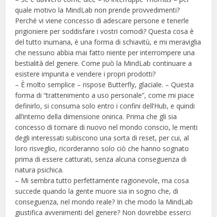
quale motivo la MindLab non prende provvedimenti?
Perché vi viene concesso di adescare persone e tenerle
prigioniere per soddisfare i vostri comodi? Questa cosa è
del tutto inumana, è una forma di schiavitù, e mi meraviglia
che nessuno abbia mai fatto niente per interrompere una
bestialità del genere. Come può la MindLab continuare a
esistere impunita e vendere i propri prodotti?
– È molto semplice – rispose Butterfly, glaciale. – Questa
forma di “trattenimento a uso personale”, come mi piace
definirlo, si consuma solo entro i confini dell’Hub, e quindi
all’interno della dimensione onirica. Prima che gli sia
concesso di tornare di nuovo nel mondo conscio, le menti
degli interessati subiscono una sorta di reset, per cui, al
loro risveglio, ricorderanno solo ciò che hanno sognato
prima di essere catturati, senza alcuna conseguenza di
natura psichica.
– Mi sembra tutto perfettamente ragionevole, ma cosa
succede quando la gente muore sia in sogno che, di
conseguenza, nel mondo reale? In che modo la MindLab
giustifica avvenimenti del genere? Non dovrebbe esserci