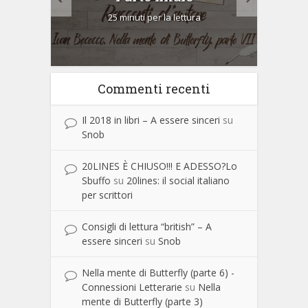
25 minuti per la lettura
Commenti recenti
Il 2018 in libri – A essere sinceri
su
Snob
20LINES È CHIUSO!!! E ADESSO?Lo
Sbuffo
su
20lines: il social italiano
per scrittori
Consigli di lettura “british” – A
essere sinceri
su
Snob
Nella mente di Butterfly (parte 6) -
Connessioni Letterarie
su
Nella
mente di Butterfly (parte 3)