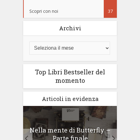
Scopri con noi
37
Archivi
Top Libri Bestseller del
momento
Articoli in evidenza
erly
Nella mente di Butterfly –
Nell
...
Parte finale