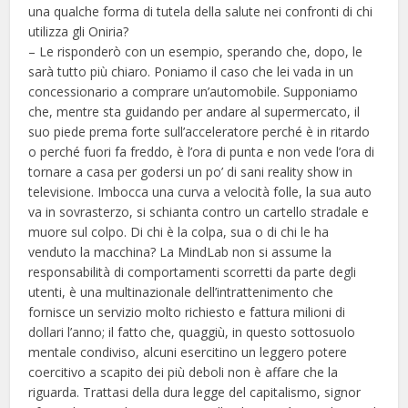
una qualche forma di tutela della salute nei confronti di chi
utilizza gli Oniria?
– Le risponderò con un esempio, sperando che, dopo, le
sarà tutto più chiaro. Poniamo il caso che lei vada in un
concessionario a comprare un’automobile. Supponiamo
che, mentre sta guidando per andare al supermercato, il
suo piede prema forte sull’acceleratore perché è in ritardo
o perché fuori fa freddo, è l’ora di punta e non vede l’ora di
tornare a casa per godersi un po’ di sani reality show in
televisione. Imbocca una curva a velocità folle, la sua auto
va in sovrasterzo, si schianta contro un cartello stradale e
muore sul colpo. Di chi è la colpa, sua o di chi le ha
venduto la macchina? La MindLab non si assume la
responsabilità di comportamenti scorretti da parte degli
utenti, è una multinazionale dell’intrattenimento che
fornisce un servizio molto richiesto e fattura milioni di
dollari l’anno; il fatto che, quaggiù, in questo sottosuolo
mentale condiviso, alcuni esercitino un leggero potere
coercitivo a scapito dei più deboli non è affare che la
riguarda. Trattasi della dura legge del capitalismo, signor