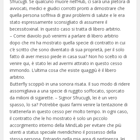
Sfrucugli. Se qualcuno muore nell’Hub, ci sarà una pletora di
avvocati, medici e giudici corrotti pronti a dimostrare che
quella persona soffriva di gravi problemi di salute e le era
stato espressamente sconsigliato di assumere il
becessitoxinal. In questo caso si tratta di libero arbitrio.
– Come diavolo può venirmi a parlare di libero arbitrio
dopo che mi ha mostrato quella specie di contratto in cui
c’è scritto che sono diventato di sua proprietà, per il solo
fatto di aver messo piede in casa sua? Non ho scelto io di
venire qui, è stato lei ad avermi attirato in questo cesso
immondo. L’ultima cosa che esiste quaggiù è il libero
arbitrio.
Butterfly scoppiò in una sonora risata. Il suo modo di ridere
assomigliava a una specie di ruggito soffocato, sporcato
da milioni di sigarette. – Signor Sfrucugli, lei è un vero
spasso, lo sa? Potrebbe quasi farmi venire la tentazione di
trattenerla in questo cesso per molto tempo. In ogni caso,
il contratto che le ho mostrato è solo un piccolo
accorgimento interno della MindLab per evitare che più
utenti a status speciale rivendichino il possesso della
stessa persona. Entrando nella mia area di pertinenza, lei