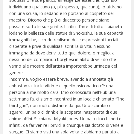
soddisfino le sue particolari esigenze estetiche. Quando
individuano qualcuno (o, più spesso, qualcuna), lo attirano
con una scusa, lo sedano e lo portano al cospetto del
maestro. Dicono che più di duecento persone siano
passate sotto le sue grinfie. I critici d’arte di tutto il pianeta
lodano la bellezza delle statue di Shokushu, le sue capacità
immaginifiche, il crudo realismo delle espressioni facciali
disperate e prive di qualsiasi scintilla di vita. Nessuno
immagina da dove derivi tutto quel dolore, o meglio, a
nessuno dei compiaciuti borghesi in abito di velluto che
vanno alle mostre dell’artista importerebbe un’inezia del
genere.
Insomma, voglio essere breve, avendola annoiata già
abbastanza: tra le vittime di quello psicopatico c’è una
persona a me molto cara. L’ho conosciuta nell’Hub una
settimana fa, ci siamo incontrati in un locale chiamato “The
third gun”, non molto distante da qui. Uno scambio di
sguardi, un paio di drink e la scoperta inaspettata di due
anime affini. Si chiama Miyuki Jones. Un paio d’occhi neri e
infiniti, da far venire i brividi a chiunque sia dotato di vene e
sangue. Ci siamo visti una sola volta e abbiamo parlato a