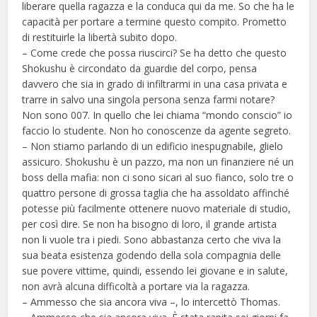
liberare quella ragazza e la conduca qui da me. So che ha le
capacità per portare a termine questo compito. Prometto
di restituirle la libertà subito dopo.
– Come crede che possa riuscirci? Se ha detto che questo
Shokushu è circondato da guardie del corpo, pensa
davvero che sia in grado di infiltrarmi in una casa privata e
trarre in salvo una singola persona senza farmi notare?
Non sono 007. In quello che lei chiama “mondo conscio” io
faccio lo studente. Non ho conoscenze da agente segreto.
– Non stiamo parlando di un edificio inespugnabile, glielo
assicuro. Shokushu è un pazzo, ma non un finanziere né un
boss della mafia: non ci sono sicari al suo fianco, solo tre o
quattro persone di grossa taglia che ha assoldato affinché
potesse più facilmente ottenere nuovo materiale di studio,
per così dire. Se non ha bisogno di loro, il grande artista
non li vuole tra i piedi. Sono abbastanza certo che viva la
sua beata esistenza godendo della sola compagnia delle
sue povere vittime, quindi, essendo lei giovane e in salute,
non avrà alcuna difficoltà a portare via la ragazza.
– Ammesso che sia ancora viva –, lo intercettò Thomas.