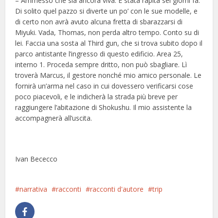
– Ammesso che sia ancora viva. È stata rapita sei giorni fa.
Di solito quel pazzo si diverte un po’ con le sue modelle, e
di certo non avrà avuto alcuna fretta di sbarazzarsi di
Miyuki. Vada, Thomas, non perda altro tempo. Conto su di
lei. Faccia una sosta al Third gun, che si trova subito dopo il
parco antistante l’ingresso di questo edificio. Area 25,
interno 1. Proceda sempre dritto, non può sbagliare. Lì
troverà Marcus, il gestore nonché mio amico personale. Le
fornirà un’arma nel caso in cui dovessero verificarsi cose
poco piacevoli, e le indicherà la strada più breve per
raggiungere l’abitazione di Shokushu. Il mio assistente la
accompagnerà all’uscita.
Ivan Bececco
narrativa
racconti
racconti d'autore
trip