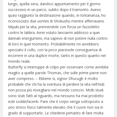
lungo, quella sera, dandoci appuntamento per il giorno
successivo in un parco, subito dopo il tramonto. Avevo
quasi raggiunto la destinazione quando, in lontananza, ho
riconosciuto due uomini di Shokushu mentre afferravano
Miyuki per la vita, premendole con forza un fazzoletto
contro le labbra. Avrei voluto lanciarmi addosso a quei
dannati energumeni, ma sapevo di non potere nulla contro
di loro in quel momento. Probabilmente mi avrebbero
spezzato il collo, con la poco piacevole conseguenza di
incorrere in una duplice morte, tanto in questo quanto nel
mondo reale.
Butterfly si interruppe di colpo per osservare come avrebbe
reagito a quelle parole Thomas, che sulle prime parve non
aver compreso. – Ebbene sì, signor Sfrucugli: è molto
probabile che chi ha la sventura di perdere la vita nell’Hub
non possa più risvegliarsi nel mondo conscio. Molti studi
sono stati fatti al riguardo, ma nessuno ha mai prodotto
esiti soddisfacenti. Pare che il corpo venga sottoposto a
uno stress fisico talmente elevato che il cuore non sia in
grado di sopportarlo. Le chiederei pertanto di fare molta