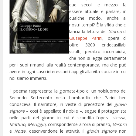
due secoli e mezzo fa
essere attuale e parlare, in
qualche modo, anche ai
nostri tempi? È la sfida che ci
lancia la lettura del
Giorno
di
Giuseppe Parini
, opera di
oltre 3200 endecasillabi
sciolti, peraltro incompiuta,
che non si legge certamente
per i suoi rimandi alla realtà contemporanea, ma che può
avere in ogni caso interessanti appigli alla vita sociale in cui
noi siamo immersi.
Il poema rappresenta la giornata-tipo di un nobiluomo del
Secondo Settecento nella Lombardia che Parini ben
conosceva. Il narratore, in veste di precettore del
giovin
signore
– così è appellato il nobile –, segue il protagonista
nelle parti del giorno in cui è scandita l’opera stessa,
Mattino
,
Meriggio
, corrispondente all’ora di pranzo,
Vespro
e
Notte
, descrivendone le attività. Il
giovin signore
non