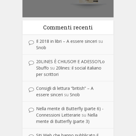
Commenti recenti
Il 2018 in libri – A essere sinceri
su
Snob
20LINES È CHIUSO!!! E ADESSO?Lo
Sbuffo
su
20lines: il social italiano
per scrittori
Consigli di lettura “british” – A
essere sinceri
su
Snob
Nella mente di Butterfly (parte 6) -
Connessioni Letterarie
su
Nella
mente di Butterfly (parte 3)
Siti Web che hanno pubblicato il