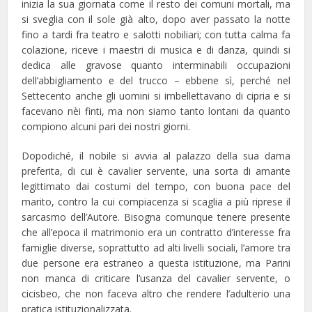
inizia la sua giornata come il resto dei comuni mortali, ma
si sveglia con il sole già alto, dopo aver passato la notte
fino a tardi fra teatro e salotti nobiliari; con tutta calma fa
colazione, riceve i maestri di musica e di danza, quindi si
dedica alle gravose quanto interminabili occupazioni
dell’abbigliamento e del trucco – ebbene sì, perché nel
Settecento anche gli uomini si imbellettavano di cipria e si
facevano nèi finti, ma non siamo tanto lontani da quanto
compiono alcuni pari dei nostri giorni.
Dopodiché, il nobile si avvia al palazzo della sua dama
preferita, di cui è cavalier servente, una sorta di amante
legittimato dai costumi del tempo, con buona pace del
marito, contro la cui compiacenza si scaglia a più riprese il
sarcasmo dell’Autore. Bisogna comunque tenere presente
che all’epoca il matrimonio era un contratto d’interesse fra
famiglie diverse, soprattutto ad alti livelli sociali, l’amore tra
due persone era estraneo a questa istituzione, ma Parini
non manca di criticare l’usanza del cavalier servente, o
cicisbeo, che non faceva altro che rendere l’adulterio una
pratica istituzionalizzata.