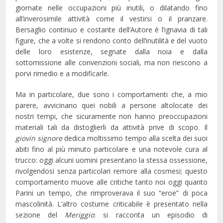
giornate nelle occupazioni più inutili, o dilatando fino
all’inverosimile attività come il vestirsi o il pranzare.
Bersaglio continuo e costante dell’Autore è l’ignavia di tali
figure, che a volte si rendono conto dell’inutilità e del vuoto
delle loro esistenze, segnate dalla noia e dalla
sottomissione alle convenzioni sociali, ma non riescono a
porvi rimedio e a modificarle.
Ma in particolare, due sono i comportamenti che, a mio
parere, avvicinano quei nobili a persone altolocate dei
nostri tempi, che sicuramente non hanno preoccupazioni
materiali tali da distoglierli da attività prive di scopo. Il
giovin signore
dedica moltissimo tempo alla scelta dei suoi
abiti fino al più minuto particolare e una notevole cura al
trucco: oggi alcuni uomini presentano la stessa ossessione,
rivolgendosi senza particolari remore alla cosmesi; questo
comportamento muove alle critiche tanto noi oggi quanto
Parini un tempo, che rimproverava il suo “eroe” di poca
mascolinità. L’altro costume criticabile è presentato nella
sezione del
Meriggio
: si racconta un episodio di