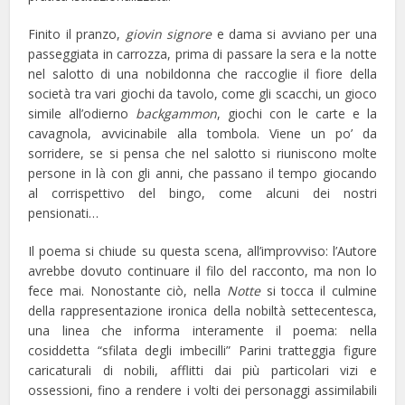
Finito il pranzo,
giovin signore
e dama si avviano per una
passeggiata in carrozza, prima di passare la sera e la notte
nel salotto di una nobildonna che raccoglie il fiore della
società tra vari giochi da tavolo, come gli scacchi, un gioco
simile all’odierno
backgammon
, giochi con le carte e la
cavagnola, avvicinabile alla tombola. Viene un po’ da
sorridere, se si pensa che nel salotto si riuniscono molte
persone in là con gli anni, che passano il tempo giocando
al corrispettivo del bingo, come alcuni dei nostri
pensionati…
Il poema si chiude su questa scena, all’improvviso: l’Autore
avrebbe dovuto continuare il filo del racconto, ma non lo
fece mai. Nonostante ciò, nella
Notte
si tocca il culmine
della rappresentazione ironica della nobiltà settecentesca,
una linea che informa interamente il poema: nella
cosiddetta “sfilata degli imbecilli” Parini tratteggia figure
caricaturali di nobili, afflitti dai più particolari vizi e
ossessioni, fino a rendere i volti dei personaggi assimilabili