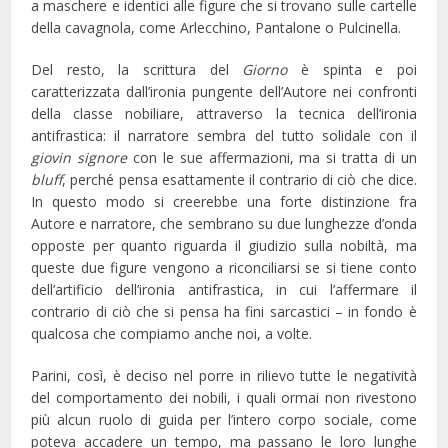
a maschere e identici alle figure che si trovano sulle cartelle
della cavagnola, come Arlecchino, Pantalone o Pulcinella.
Del resto, la scrittura del
Giorno
è spinta e poi
caratterizzata dall’ironia pungente dell’Autore nei confronti
della classe nobiliare, attraverso la tecnica dell’ironia
antifrastica: il narratore sembra del tutto solidale con il
giovin signore
con le sue affermazioni, ma si tratta di un
bluff
, perché pensa esattamente il contrario di ciò che dice.
In questo modo si creerebbe una forte distinzione fra
Autore e narratore, che sembrano su due lunghezze d’onda
opposte per quanto riguarda il giudizio sulla nobiltà, ma
queste due figure vengono a riconciliarsi se si tiene conto
dell’artificio dell’ironia antifrastica, in cui l’affermare il
contrario di ciò che si pensa ha fini sarcastici – in fondo è
qualcosa che compiamo anche noi, a volte.
Parini, così, è deciso nel porre in rilievo tutte le negatività
del comportamento dei nobili, i quali ormai non rivestono
più alcun ruolo di guida per l’intero corpo sociale, come
poteva accadere un tempo, ma passano le loro lunghe