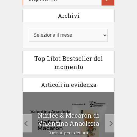
Archivi
Top Libri Bestseller del
momento
Articoli in evidenza
Ninfee & Macaron di
i
Cip
Valentina Anacleria
3 minuti per la lettura