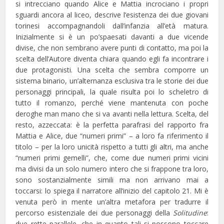
si intrecciano quando Alice e Mattia incrociano i propri
sguardi ancora al liceo, descrive l’esistenza dei due giovani
torinesi accompagnandoli dall’infanzia all’età matura.
Inizialmente si è un po’spaesati davanti a due vicende
divise, che non sembrano avere punti di contatto, ma poi la
scelta dell’Autore diventa chiara quando egli fa incontrare i
due protagonisti. Una scelta che sembra comporre un
sistema binario, un’alternanza esclusiva tra le storie dei due
personaggi principali, la quale risulta poi lo scheletro di
tutto il romanzo, perché viene mantenuta con poche
deroghe man mano che si va avanti nella lettura. Scelta, del
resto, azzeccata: è la perfetta parafrasi del rapporto fra
Mattia e Alice, due “numeri primi” – a loro fa riferimento il
titolo – per la loro unicità rispetto a tutti gli altri, ma anche
“numeri primi gemelli”, che, come due numeri primi vicini
ma divisi da un solo numero intero che si frappone tra loro,
sono sostanzialmente simili ma non arrivano mai a
toccarsi: lo spiega il narratore all’inizio del capitolo 21. Mi è
venuta però in mente un’altra metafora per tradurre il
percorso esistenziale dei due personaggi della
Solitudine
:
due rette parallele, che in quanto tali si possono toccare