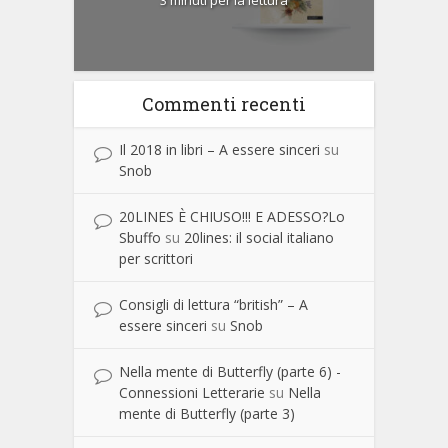
3 minuti per la lettura
Commenti recenti
Il 2018 in libri – A essere sinceri
su
Snob
20LINES È CHIUSO!!! E ADESSO?Lo
Sbuffo
su
20lines: il social italiano
per scrittori
Consigli di lettura “british” – A
essere sinceri
su
Snob
Nella mente di Butterfly (parte 6) -
Connessioni Letterarie
su
Nella
mente di Butterfly (parte 3)