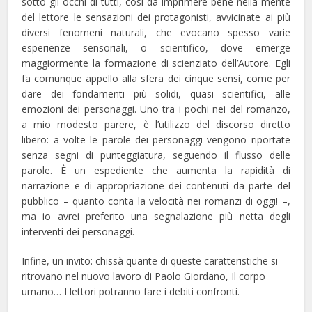
sotto gli occhi di tutti, così da imprimere bene nella mente
del lettore le sensazioni dei protagonisti, avvicinate ai più
diversi fenomeni naturali, che evocano spesso varie
esperienze sensoriali, o scientifico, dove emerge
maggiormente la formazione di scienziato dell’Autore. Egli
fa comunque appello alla sfera dei cinque sensi, come per
dare dei fondamenti più solidi, quasi scientifici, alle
emozioni dei personaggi. Uno tra i pochi nei del romanzo,
a mio modesto parere, è l’utilizzo del discorso diretto
libero: a volte le parole dei personaggi vengono riportate
senza segni di punteggiatura, seguendo il flusso delle
parole. È un espediente che aumenta la rapidità di
narrazione e di appropriazione dei contenuti da parte del
pubblico – quanto conta la velocità nei romanzi di oggi! –,
ma io avrei preferito una segnalazione più netta degli
interventi dei personaggi.
Infine, un invito: chissà quante di queste caratteristiche si
ritrovano nel nuovo lavoro di Paolo Giordano, Il corpo
umano… I lettori potranno fare i debiti confronti.