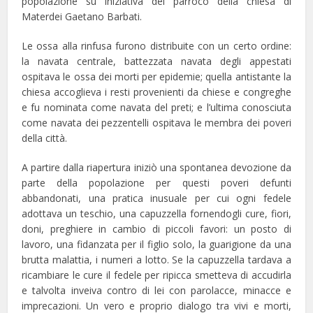
popolazione su iniziativa del parroco della chiesa di
Materdei Gaetano Barbati.
Le ossa alla rinfusa furono distribuite con un certo ordine:
la navata centrale, battezzata navata degli appestati
ospitava le ossa dei morti per epidemie; quella antistante la
chiesa accoglieva i resti provenienti da chiese e congreghe
e fu nominata come navata del preti; e l’ultima conosciuta
come navata dei pezzentelli ospitava le membra dei poveri
della città.
A partire dalla riapertura iniziò una spontanea devozione da
parte della popolazione per questi poveri defunti
abbandonati, una pratica inusuale per cui ogni fedele
adottava un teschio, una capuzzella fornendogli cure, fiori,
doni, preghiere in cambio di piccoli favori: un posto di
lavoro, una fidanzata per il figlio solo, la guarigione da una
brutta malattia, i numeri a lotto. Se la capuzzella tardava a
ricambiare le cure il fedele per ripicca smetteva di accudirla
e talvolta inveiva contro di lei con parolacce, minacce e
imprecazioni. Un vero e proprio dialogo tra vivi e morti,