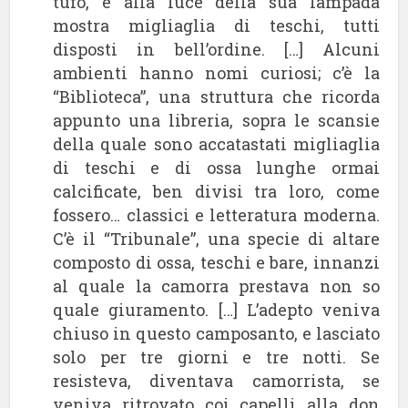
tufo, e alla luce della sua lampada
mostra migliaglia di teschi, tutti
disposti in bell’ordine. […] Alcuni
ambienti hanno nomi curiosi; c’è la
“Biblioteca”, una struttura che ricorda
appunto una libreria, sopra le scansie
della quale sono accatastati migliaglia
di teschi e di ossa lunghe ormai
calcificate, ben divisi tra loro, come
fossero… classici e letteratura moderna.
C’è il “Tribunale”, una specie di altare
composto di ossa, teschi e bare, innanzi
al quale la camorra prestava non so
quale giuramento. […] L’adepto veniva
chiuso in questo camposanto, e lasciato
solo per tre giorni e tre notti. Se
resisteva, diventava camorrista, se
veniva ritrovato coi capelli alla don