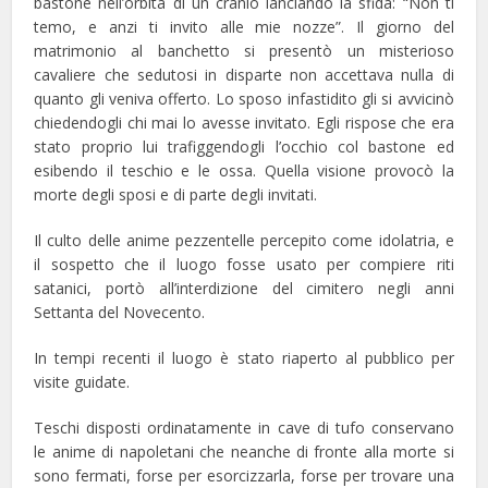
bastone nell’orbita di un cranio lanciando la sfida: “Non ti
temo, e anzi ti invito alle mie nozze”. Il giorno del
matrimonio al banchetto si presentò un misterioso
cavaliere che sedutosi in disparte non accettava nulla di
quanto gli veniva offerto. Lo sposo infastidito gli si avvicinò
chiedendogli chi mai lo avesse invitato. Egli rispose che era
stato proprio lui trafiggendogli l’occhio col bastone ed
esibendo il teschio e le ossa. Quella visione provocò la
morte degli sposi e di parte degli invitati.
Il culto delle anime pezzentelle percepito come idolatria, e
il sospetto che il luogo fosse usato per compiere riti
satanici, portò all’interdizione del cimitero negli anni
Settanta del Novecento.
In tempi recenti il luogo è stato riaperto al pubblico per
visite guidate.
Teschi disposti ordinatamente in cave di tufo conservano
le anime di napoletani che neanche di fronte alla morte si
sono fermati, forse per esorcizzarla, forse per trovare una