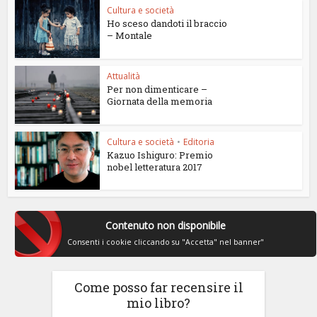
Cultura e società
Ho sceso dandoti il braccio
– Montale
Attualità
Per non dimenticare –
Giornata della memoria
Cultura e società
•
Editoria
Kazuo Ishiguro: Premio
nobel letteratura 2017
Contenuto non disponibile
Consenti i cookie cliccando su "Accetta" nel banner"
Come posso far recensire il
mio libro?