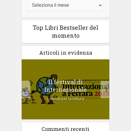
Top Libri Bestseller del
momento
Articoli in evidenza
emio
Il festival di
Sal
2017
Internazionale
5 minuti per la lettura
Commenti recenti