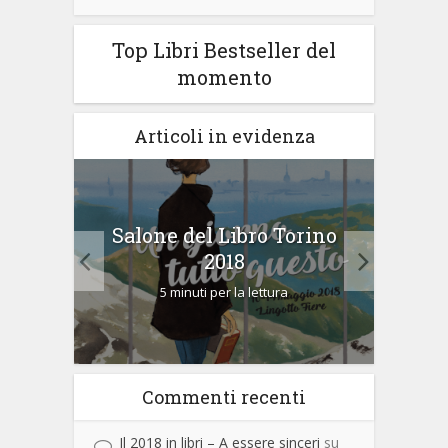
Top Libri Bestseller del
momento
Articoli in evidenza
Salone del Libro Torino
Ho sc
dine?
2018
5 minuti per la lettura
Commenti recenti
Il 2018 in libri – A essere sinceri
su