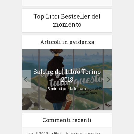
Top Libri Bestseller del
momento
Articoli in evidenza
gli
Salone del Libro Torino
Boo
 li
2018
5 minuti per la lettura
Commenti recenti
Il 2018 in libri – A essere sinceri
su