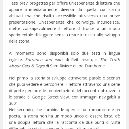
Testi brevi progettati per offrire un’esperienza di lettura che
appare immediatamente diversa da quella cui siamo
abituati ma che risulta accessibile attraverso una breve
presentazione. Un’esperienza che coinvolge, incuriosisce,
mette consapevolmente il lettore di fronte a un modo
sperimentale di leggere senza creare intralcio allo sviluppo
della storia.
Al momento sono disponibili solo due testi in lingua
inglese:
Entrance and exits
di Reif larsen, e
The Truth
About Cats & Dogs
di Sam Riviere di Joe Dunthorne.
Nel primo la storia si sviluppa attraverso parole e scenari
che puoi vedere e percorrere.
Il lettore attraverso una serie
di porte percorre le ambientazioni del racconto attraverso
le strade di Google Street View, con immagini navigabili a
360°.
Nel secondo, che combina le opere di un romanziere e un
poeta, la storia non ha un modo unico di essere letta, c’è
una doppia lettura che la racconta da due punti di vista
differenti, in cui ciascuno può avere l’ultima parola.