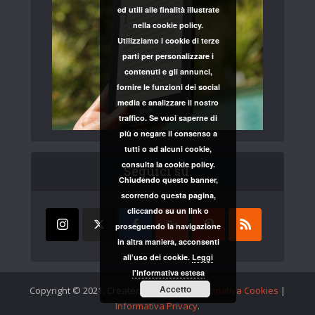
ed utili alle finalità illustrate
nella cookie policy.
Utilizziamo i cookie di terze
parti per personalizzare i
contenuti e gli annunci,
fornire le funzioni dei social
media e analizzare il nostro
traffico. Se vuoi saperne di
più o negare il consenso a
tutti o ad alcuni cookie,
consulta la cookie policy.
Seguici su:
Chiudendo questo banner,
scorrendo questa pagina,
cliccando su un link o
proseguendo la navigazione
in altra maniera, acconsenti
all’uso dei cookie.
Leggi
l'informativa estesa
Accetto
Copyright © 2021. Created by
inKnot
|
Informativa Cookies
|
Informativa Privacy
.