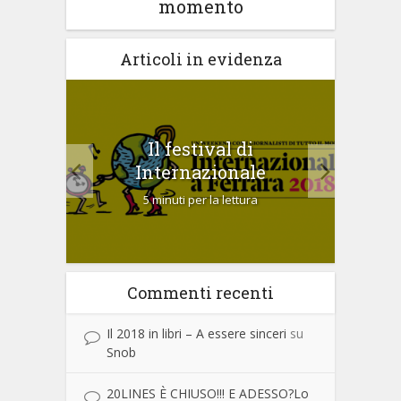
momento
Articoli in evidenza
emio
Il festival di
Sal
2017
Internazionale
5 minuti per la lettura
Commenti recenti
Il 2018 in libri – A essere sinceri
su
Snob
20LINES È CHIUSO!!! E ADESSO?Lo