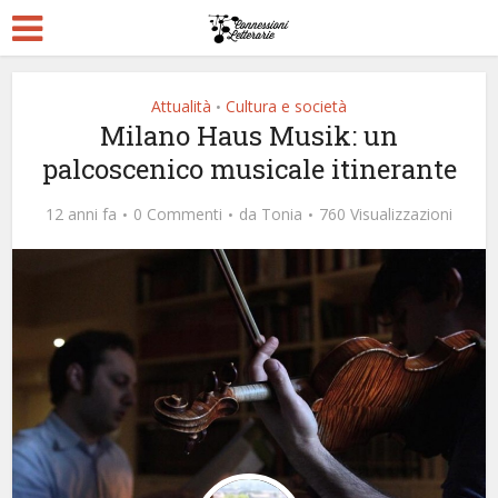
Attualità
Cultura e società
•
Milano Haus Musik: un
palcoscenico musicale itinerante
12 anni fa
0 Commenti
da
Tonia
760 Visualizzazioni