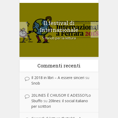
emio
Il festival di
Sal
2017
Internazionale
5 minuti per la lettura
Commenti recenti
Il 2018 in libri – A essere sinceri
su
Snob
20LINES È CHIUSO!!! E ADESSO?Lo
Sbuffo
su
20lines: il social italiano
per scrittori